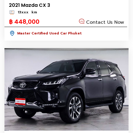
2021 Mazda CX 3
13xxx
km
฿ 448,000
Contact Us Now
Master Certified Used Car Phuket