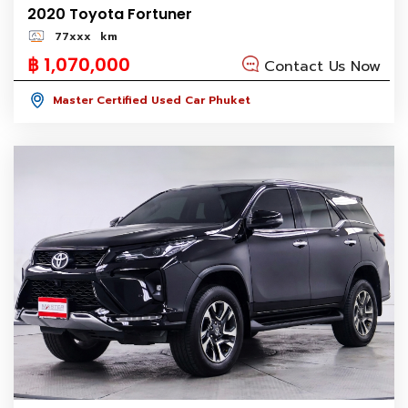
2020 Toyota Fortuner
77xxx
km
฿ 1,070,000
Contact Us Now
Master Certified Used Car Phuket