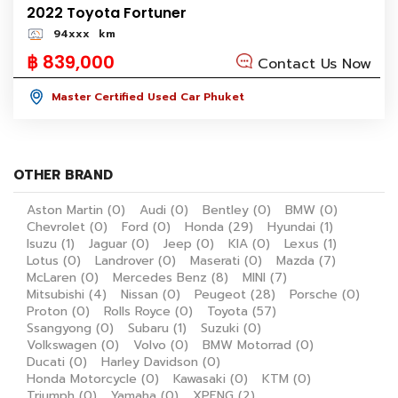
2022 Toyota Fortuner
94xxx
km
฿ 839,000
Contact Us Now
Master Certified Used Car Phuket
OTHER BRAND
Aston Martin
(0)
Audi
(0)
Bentley
(0)
BMW
(0)
Chevrolet
(0)
Ford
(0)
Honda
(29)
Hyundai
(1)
Isuzu
(1)
Jaguar
(0)
Jeep
(0)
KIA
(0)
Lexus
(1)
Lotus
(0)
Landrover
(0)
Maserati
(0)
Mazda
(7)
McLaren
(0)
Mercedes Benz
(8)
MINI
(7)
Mitsubishi
(4)
Nissan
(0)
Peugeot
(28)
Porsche
(0)
Proton
(0)
Rolls Royce
(0)
Toyota
(57)
Ssangyong
(0)
Subaru
(1)
Suzuki
(0)
Volkswagen
(0)
Volvo
(0)
BMW Motorrad
(0)
Ducati
(0)
Harley Davidson
(0)
Honda Motorcycle
(0)
Kawasaki
(0)
KTM
(0)
Triumph
(0)
Yamaha
(0)
XPENG
(2)