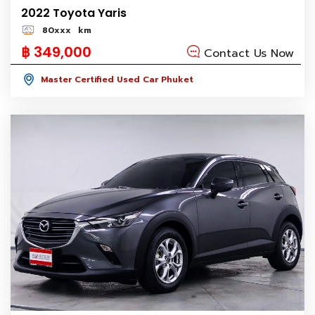
2022 Toyota Yaris
80xxx
km
฿ 349,000
Contact Us Now
Master Certified Used Car Phuket