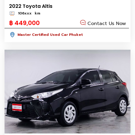
2022 Toyota Altis
106xxx
km
฿ 449,000
Contact Us Now
Master Certified Used Car Phuket