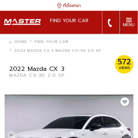
ที่ตั้งสาขา
FIND YOUR CAR
MENU
HOME
FIND YOUR CAR
2022 MAZDA CX 3 MAZDA CX-30 2.0 SP
572
2022 Mazda CX 3
VIEWS
MAZDA CX-30 2.0 SP