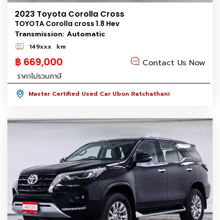
2023 Toyota Corolla Cross
TOYOTA Corolla cross 1.8 Hev
Transmission: Automatic
149xxx
km
฿ 669,000
Contact Us Now
ราคาไม่รวมภาษี
Master Certified Used Car Ubon Ratchathani