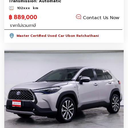
Transmission: Automatic
102xxx
km
฿ 889,000
Contact Us Now
ราคาไม่รวมภาษี
Master Certified Used Car Ubon Ratchathani