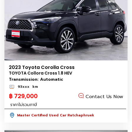
2023 Toyota Corolla Cross
TOYOTA Collora Cross 1.8 HEV
Transmission: Automatic
93xxx
km
฿ 729,000
Contact Us Now
ราคาไม่รวมภาษี
Master Certified Used Car Ratchaphruek