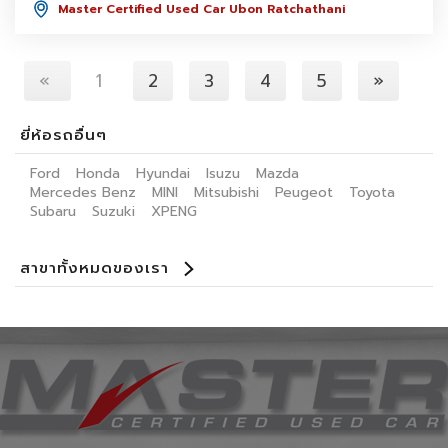
Master Certified Used Car Ubon Ratchathani
«
1
2
3
4
5
»
ยี่ห้อรถอื่นๆ
Ford
Honda
Hyundai
Isuzu
Mazda
Mercedes Benz
MINI
Mitsubishi
Peugeot
Toyota
Subaru
Suzuki
XPENG
สาขาทั้งหมดของเรา
Benz Certified Used Car Ladprao 112
Master Certified Used Car Praditmanutham
Master Certified Used Car Ratchaphruek
Master Certified Used Car Ubon Ratchathani
Master Certified Used Car Phuket
Master Certified Used Car Hat Yai
Summit Honda Used Car Pattanakarn
Summit Honda Used Car บางนาตราด กม. 4.5
MINI NEXT USED CAR เอกมัย
X PENG USED CAR