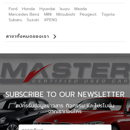
Ford
Honda
Hyundai
Isuzu
Mazda
Mercedes Benz
MINI
Mitsubishi
Peugeot
Toyota
Subaru
Suzuki
XPENG
สาขาทั้งหมดของเรา
Benz Certified Used Car Ladprao 112
Master Certified Used Car Praditmanutham
Master Certified Used Car Ratchaphruek
Master Certified Used Car Ubon Ratchathani
Master Certified Used Car Phuket
Master Certified Used Car Hat Yai
Summit Honda Used Car Pattanakarn
Summit Honda Used Car บางนาตราด กม. 4.5
MINI NEXT USED CAR เอกมัย
X PENG USED CAR
SUBSCRIBE TO OUR NEWSLETTER
สมัครรับข้อมูลข่าวสาร กิจกรรม และโปรโมชั่น
จากเราก่อนใคร