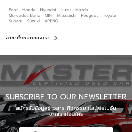
Ford
Honda
Hyundai
Isuzu
Mazda
Mercedes Benz
MINI
Mitsubishi
Peugeot
Toyota
Subaru
Suzuki
XPENG
สาขาทั้งหมดของเรา
Benz Certified Used Car Ladprao 112
Master Certified Used Car Praditmanutham
Master Certified Used Car Ratchaphruek
Master Certified Used Car Ubon Ratchathani
Master Certified Used Car Phuket
Master Certified Used Car Hat Yai
Summit Honda Used Car Pattanakarn
Summit Honda Used Car บางนาตราด กม. 4.5
MINI NEXT USED CAR เอกมัย
X PENG USED CAR
SUBSCRIBE TO OUR NEWSLETTER
สมัครรับข้อมูลข่าวสาร กิจกรรม และโปรโมชั่น
จากเราก่อนใคร