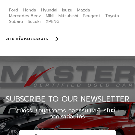
Ford
Honda
Hyundai
Isuzu
Mazda
Mercedes Benz
MINI
Mitsubishi
Peugeot
Toyota
Subaru
Suzuki
XPENG
สาขาทั้งหมดของเรา
Benz Certified Used Car Ladprao 112
Master Certified Used Car Praditmanutham
Master Certified Used Car Ratchaphruek
Master Certified Used Car Ubon Ratchathani
Master Certified Used Car Phuket
Master Certified Used Car Hat Yai
Summit Honda Used Car Pattanakarn
Summit Honda Used Car บางนาตราด กม. 4.5
MINI NEXT USED CAR เอกมัย
X PENG USED CAR
SUBSCRIBE TO OUR NEWSLETTER
สมัครรับข้อมูลข่าวสาร กิจกรรม และโปรโมชั่น
จากเราก่อนใคร