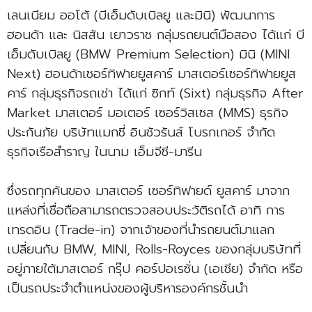
เลนเนียม ออโต้ (บีเอ็มดับเบิลยู และมินิ) พัฒนาการ
ฮอนด้า และ นิสสัน เยาวราช กลุ่มรถยนต์มือสอง ได้แก่ บี
เอ็มดับเบิลยู (BMW Premium Selection) มินิ (MINI
Next) ฮอนด้าเซอร์ทิฟายยูสคาร์ มาสเตอร์เซอร์ทิฟายยูส
คาร์ กลุ่มธุรกิจรถเช่า ได้แก่ ซิกท์ (Sixt) กลุ่มธุรกิจ After
Market มาสเตอร์ มอเตอร์ เซอร์วิสเซส (MMS) ธุรกิจ
ประกันภัย บริษัทแมกซี่ อินชัวรันส์ โบรกเกอร์ จำกัด
ธุรกิจเรือสำราญ ในนาม เอ็มจีซี-มารีน
ซึ่งรถทุกคันของ มาสเตอร์ เซอร์ทิฟายด์ ยูสคาร์ มาจาก
แหล่งที่เชื่อถือสามารถตรวจสอบประวัติรถได้ อาทิ การ
เทรดอิน (Trade-in) จากเจ้าของที่นำรถยนต์มาแลก
เปลี่ยนกับ BMW, MINI, Rolls-Royces ของกลุ่มบริษัทที่
อยู่ภายใต้มาสเตอร์ กรุ๊ป คอร์ปอเรชั่น (เอเชีย) จำกัด หรือ
เป็นรถประจำตำแหน่งของผู้บริหารองค์กรชั้นนำ