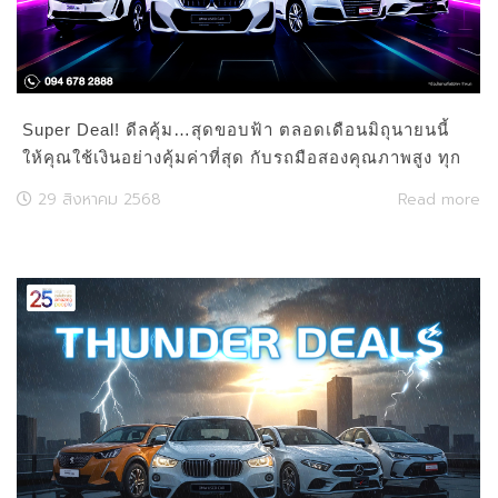
Super Deal! ดีลคุ้ม…สุดขอบฟ้า ตลอดเดือนมิถุนายนนี้
ให้คุณใช้เงินอย่างคุ้มค่าที่สุด กับรถมือสองคุณภาพสูง ทุก
คัน Certified จาก Master Used Car
29 สิงหาคม 2568
Read more