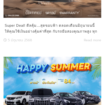
Super Deal! ดีลคุ้ม…สุดขอบฟ้า ตลอดเดือนมิถุนายนนี้
ให้คุณใช้เงินอย่างคุ้มค่าที่สุด กับรถมือสองคุณภาพสูง ทุก
คัน Certified จาก Master Used Car
5 มิถุนายน 2568
Read more