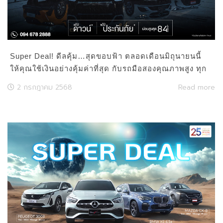
Super Deal! ดีลคุ้ม…สุดขอบฟ้า ตลอดเดือนมิถุนายนนี้
ให้คุณใช้เงินอย่างคุ้มค่าที่สุด กับรถมือสองคุณภาพสูง ทุก
คัน Certified จาก Master Used Car
2 กรกฎาคม 2568
Read more