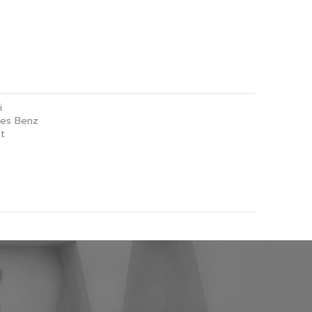
i
es Benz
t
 Certified Used Car Ratchaphruek
Certified Used Car Hat Yai
EXT USED CAR เอกมัย