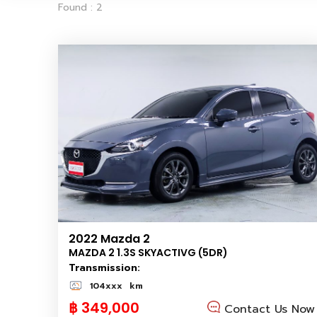
Found : 2
2022 Mazda 2
MAZDA 2 1.3S SKYACTIVG (5DR)
Transmission:
104xxx
km
฿ 349,000
Contact Us Now