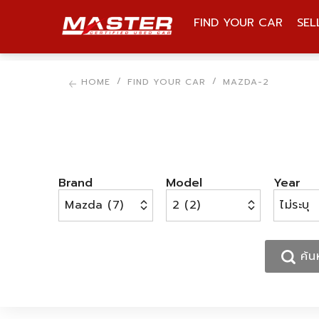
FIND YOUR CAR
SEL
BRAND, MODEL, STOCK
HOME
FIND YOUR CAR
MAZDA-2
Brand
Model
Year