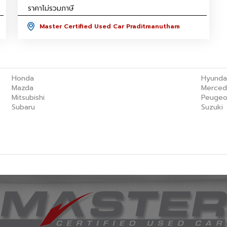
ราคาไม่รวมภาษี
Master Certified Used Car Praditmanutham
Honda
Hyunda
Mazda
Merced
Mitsubishi
Peugeo
Subaru
Suzuki
Master Certified Used Car Praditmanutham
Master
Master Certified Used Car Phuket
Master 
Summit Honda Used Car บางนาตราด กม. 4.5
MINI N