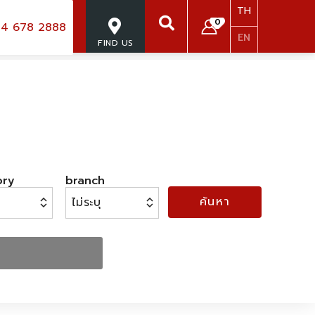
TH
0
4 678 2888
EN
FIND US
SEARCH
ory
branch
ค้นหา