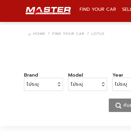
FIND YOUR CAR
SEL
BRAND, MODEL, STOCK
HOME
FIND YOUR CAR
LOTUS
Brand
Model
Year