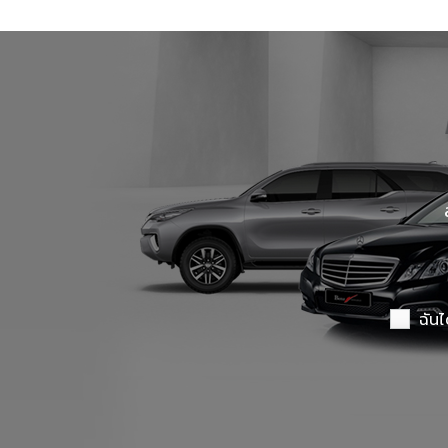
Benz Certified Used Car Ladprao 112
Master Certified Used Car Ubon Ratchathani
Summit Honda Used Car Pattanakarn
X PENG USED CAR
ฉันไ