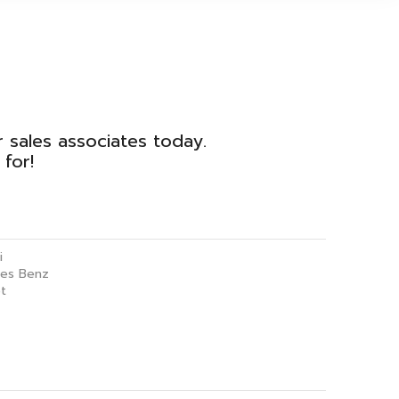
r sales associates today.
for!
i
es Benz
t