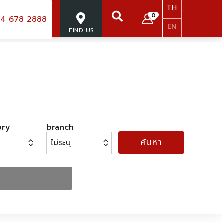
TH
0
4 678 2888
EN
FIND US
SEARCH
ory
branch
ค้นหา