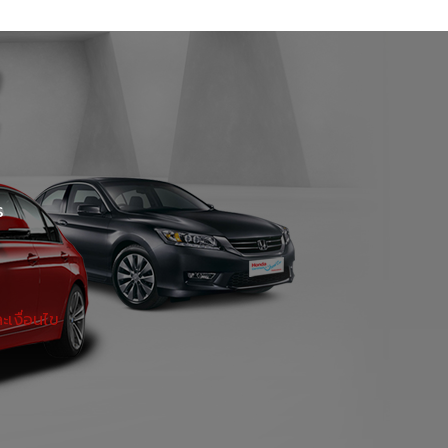
 Certified Used Car Ratchaphruek
Certified Used Car Hat Yai
EXT USED CAR เอกมัย
ร
เงื่อนไข