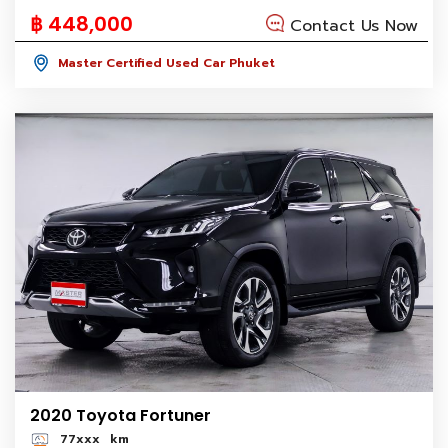
฿ 448,000
Contact Us Now
Master Certified Used Car Phuket
2020 Toyota Fortuner
77xxx
km