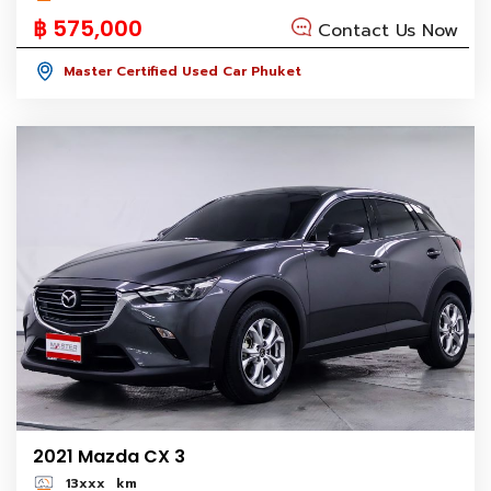
฿ 575,000
Contact Us Now
Master Certified Used Car Phuket
2021 Mazda CX 3
13xxx
km