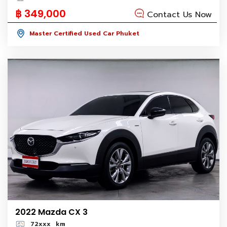
฿ 349,000
Contact Us Now
Master Certified Used Car Phuket
2022 Mazda CX 3
72xxx
km