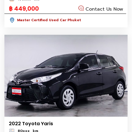
฿ 449,000
Contact Us Now
Master Certified Used Car Phuket
2022 Toyota Yaris
80xxx
km