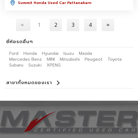
Summit Honda Used Car Pattanakarn
«
1
2
3
4
»
ยี่ห้อรถอื่นๆ
Ford
Honda
Hyundai
Isuzu
Mazda
Mercedes Benz
MINI
Mitsubishi
Peugeot
Toyota
Subaru
Suzuki
XPENG
สาขาทั้งหมดของเรา
Benz Certified Used Car Ladprao 112
Master Certified Used Car Praditmanutham
Master Certified Used Car Ratchaphruek
Master Certified Used Car Ubon Ratchathani
Master Certified Used Car Phuket
Master Certified Used Car Hat Yai
Summit Honda Used Car Pattanakarn
Summit Honda Used Car บางนาตราด กม. 4.5
MINI NEXT USED CAR เอกมัย
X PENG USED CAR