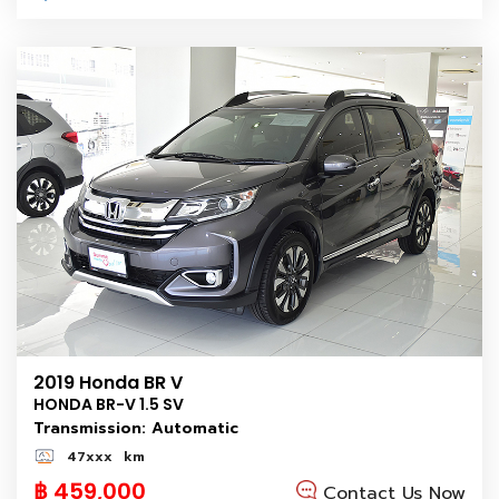
2019 Honda BR V
HONDA BR-V 1.5 SV
Transmission: Automatic
47xxx
km
฿ 459,000
Contact Us Now