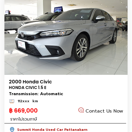
2000 Honda Civic
HONDA CIVIC 1.5 E
Transmission: Automatic
112xxx
km
฿ 669,000
Contact Us Now
ราคาไม่รวมภาษี
Summit Honda Used Car Pattanakarn