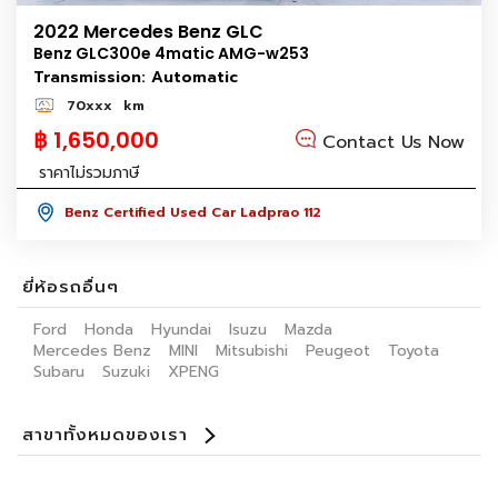
2022 Mercedes Benz GLC
Benz GLC300e 4matic AMG-w253
Transmission: Automatic
70xxx
km
฿ 1,650,000
Contact Us Now
ราคาไม่รวมภาษี
Benz Certified Used Car Ladprao 112
ยี่ห้อรถอื่นๆ
Ford
Honda
Hyundai
Isuzu
Mazda
Mercedes Benz
MINI
Mitsubishi
Peugeot
Toyota
Subaru
Suzuki
XPENG
สาขาทั้งหมดของเรา
Benz Certified Used Car Ladprao 112
Master Certified Used Car Praditmanutham