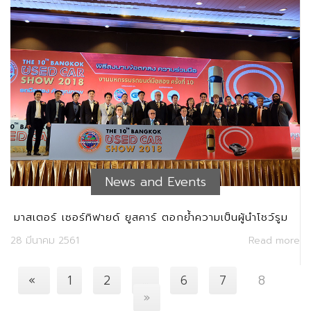
News and Events
มาสเตอร์ เซอร์ทิฟายด์ ยูสคาร์ ตอกย้ำความเป็นผู้นําโชว์รูม
รถมือสองมาตรฐาน
28 มีนาคม 2561
Read more
«
1
2
...
6
7
8
»