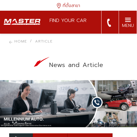
ที่ตั้งสาขา
FIND YOUR CAR
MENU
HOME
ARTICLE
News and Article
MGC-ASIA จัดเต็มบางกอก ยูสคาร์ โชว์ 2019 ยกทัพรถมือสองครบทุกเซกเมนต์ ‘โปรแรง แซงทุกองศา’ ฟรี! ทุกค่าใช้จ่าย
1286 มิลเลนเนียม ออโต้ คอนเน็ค ช่องทางบริการใหม่เชื่อมต่อครบวงจร
มาชัวร์…สัมผัส เปอโยต์ 2008 ในงานมอเตอร์เอ็กซ์โป