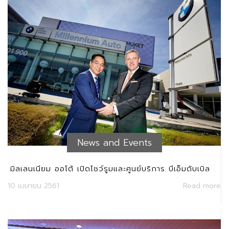
News and Events
มิลเลนเนียม ออโต้ เปิดโชว์รูมและศูนย์บริการ บีเอ็มดับเบิล
ยู-มินิครบวงจรที่ภูเก็ต
10 เมษายน 2561
Read more