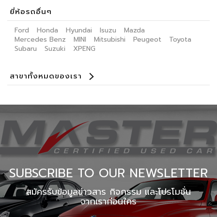
ยี่ห้อรถอื่นๆ
Ford
Honda
Hyundai
Isuzu
Mazda
Mercedes Benz
MINI
Mitsubishi
Peugeot
Toyota
Subaru
Suzuki
XPENG
สาขาทั้งหมดของเรา
Benz Certified Used Car Ladprao 112
Master Certified Used Car Praditmanutham
Master Certified Used Car Ratchaphruek
Master Certified Used Car Ubon Ratchathani
Master Certified Used Car Phuket
Master Certified Used Car Hat Yai
Summit Honda Used Car Pattanakarn
Summit Honda Used Car บางนาตราด กม. 4.5
MINI NEXT USED CAR เอกมัย
X PENG USED CAR
SUBSCRIBE TO OUR NEWSLETTER
สมัครรับข้อมูลข่าวสาร กิจกรรม และโปรโมชั่น
จากเราก่อนใคร