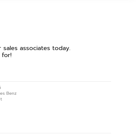
r sales associates today.
for!
i
es Benz
t