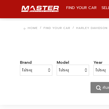
FIND YOUR CAR
SEL
BRAND, MODEL, STOCK
HOME
FIND YOUR CAR
HARLEY DAVIDSON
Brand
Model
Year