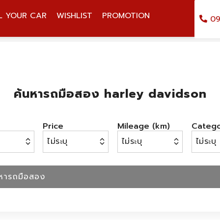
L YOUR CAR
WISHLIST
PROMOTION
09
ค้นหารถมือสอง harley davidson
Price
Mileage (km)
Categ