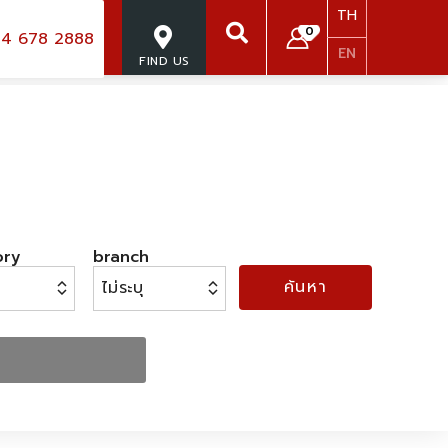
TH
0
4 678 2888
EN
FIND US
SEARCH
ory
branch
ค้นหา