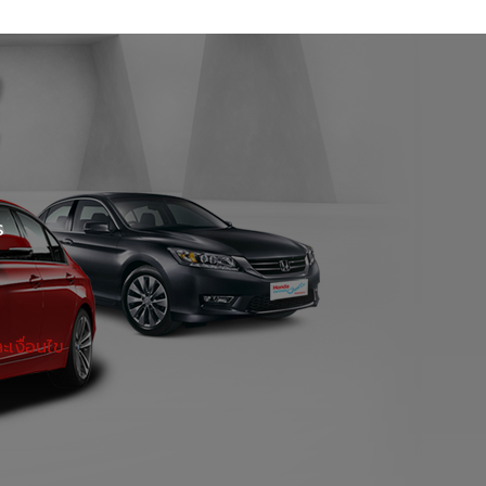
 Certified Used Car Ratchaphruek
Certified Used Car Hat Yai
EXT USED CAR เอกมัย
ร
เงื่อนไข