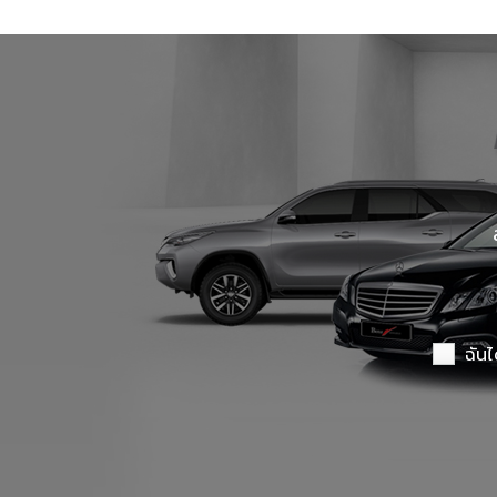
Benz Certified Used Car Ladprao 112
Master Certified Used Car Ubon Ratchathani
Summit Honda Used Car Pattanakarn
X PENG USED CAR
ฉันไ