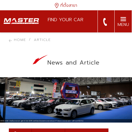
ที่ตั้งสาขา
FIND YOUR CAR
MENU
HOME
ARTICLE
News and Article
มาชัวร์…สัมผัส เปอโยต์ 2008 ในงานมอเตอร์เอ็กซ์โป
MGC-ASIA จัดเต็มบางกอก ยูสคาร์ โชว์ 2019 ยกทัพรถมือสองครบทุกเซกเมนต์ ‘โปรแรง แซงทุกองศา’ ฟรี! ทุกค่าใช้จ่าย
1286 มิลเลนเนียม ออโต้ คอนเน็ค ช่องทางบริการใหม่เชื่อมต่อครบวงจร