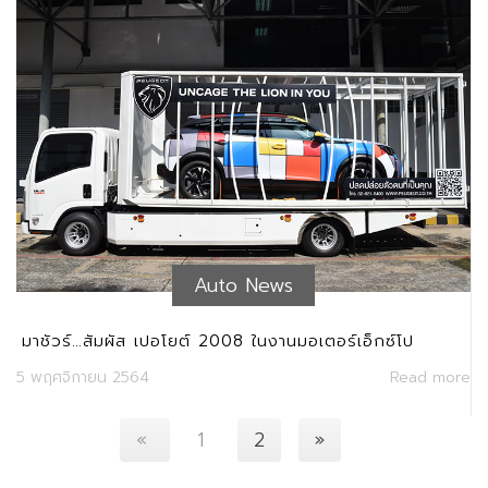
Auto News
มาชัวร์…สัมผัส เปอโยต์ 2008 ในงานมอเตอร์เอ็กซ์โป
5 พฤศจิกายน 2564
Read more
«
1
2
»