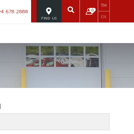
TH
0
4 678 2888
EN
FIND US
SEARCH
น