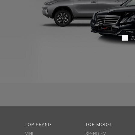
ฉั
TOP BRAND
TOP MODEL
MINI
XPENG EV