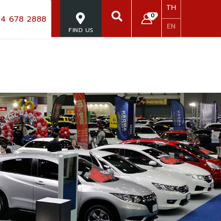
TH
0
4 678 2888
EN
FIND US
SEARCH