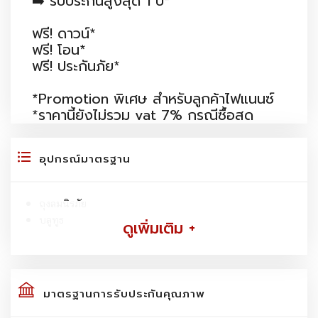
➡️ รับประกันสูงสุด 1 ปี*
ฟรี! ดาวน์*
ฟรี! โอน*
ฟรี! ประกันภัย*
*Promotion พิเศษ สำหรับลูกค้าไฟแนนซ์
*ราคานี้ยังไม่รวม vat 7% กรณีซื้อสด
อุปกรณ์มาตรฐาน
ถุงลมนิรภัย
บลูทูธ
ดูเพิ่มเติม +
มาตรฐานการรับประกันคุณภาพ