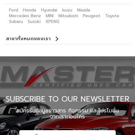
Ford
Honda
Hyundai
Isuzu
Mazda
Mercedes Benz
MINI
Mitsubishi
Peugeot
Toyota
Subaru
Suzuki
XPENG
สาขาทั้งหมดของเรา
Benz Certified Used Car ลาดพร้าว 112
Master Certified Used Car ประดิษฐ์มนูธรรม
Master Certified Used Car ราชพฤษ์
Master Certified Used Car อุบลราชธานี
Master Certified Used Car ภูเก็ต
Master Certified Used Car หาดใหญ่
Summit Honda Used Car พัฒนาการ
Summit Honda Used Car บางนา กม. 4.5
MINI NEXT USED CAR เอกมัย
X PENG USED CAR
SUBSCRIBE TO OUR NEWSLETTER
สมัครรับข้อมูลข่าวสาร กิจกรรม และโปรโมชั่น
จากเราก่อนใคร