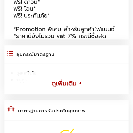
ฟรี! ดาวน์*
ฟรี! โอน*
ฟรี! ประกันภัย*
*Promotion พิเศษ สำหรับลูกค้าไฟแนนซ์
*ราคานี้ยังไม่รวม vat 7% กรณีซื้อสด
อุปกรณ์มาตรฐาน
ถุงลมนิรภัย
บลูทูธ
ดูเพิ่มเติม +
มาตรฐานการรับประกันคุณภาพ