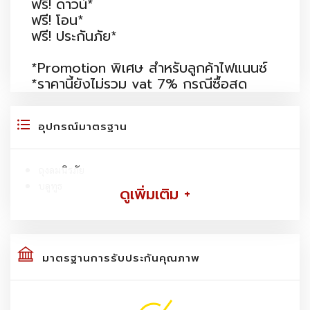
ฟรี! ดาวน์*
ฟรี! โอน*
ฟรี! ประกันภัย*
*Promotion พิเศษ สำหรับลูกค้าไฟแนนซ์
*ราคานี้ยังไม่รวม vat 7% กรณีซื้อสด
อุปกรณ์มาตรฐาน
ถุงลมนิรภัย
บลูทูธ
ดูเพิ่มเติม +
มาตรฐานการรับประกันคุณภาพ