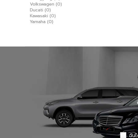
Volkswagen
(0)
Ducati
(0)
Kawasaki
(0)
Yamaha
(0)
ฉันไ