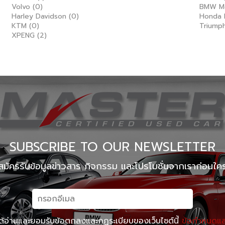
Volvo
(0)
BMW M
Harley Davidson
(0)
Honda 
KTM
(0)
Triump
XPENG
(2)
SUBSCRIBE TO OUR NEWSLETTER
สมัครรับข้อมูลข่าวสาร กิจกรรม และโปรโมชั่นจากเราก่อนใค
ด้อ่านและยอมรับข้อตกลงและกฏระเบียบของเว็บไซต์นี้
ข้อกำหนดและ