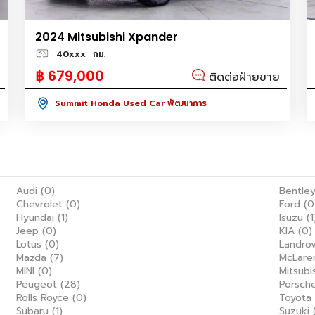
2024 Mitsubishi Xpander
40xxx
กม.
฿ 679,000
ติดต่อฝ่ายขาย
Summit Honda Used Car พัฒนาการ
Audi
(0)
Bentle
Chevrolet
(0)
Ford
(0
Hyundai
(1)
Isuzu
(1
Jeep
(0)
KIA
(0)
Lotus
(0)
Landro
Mazda
(7)
McLar
MINI
(0)
Mitsubi
Peugeot
(28)
Porsch
Rolls Royce
(0)
Toyota
Subaru
(1)
Suzuki