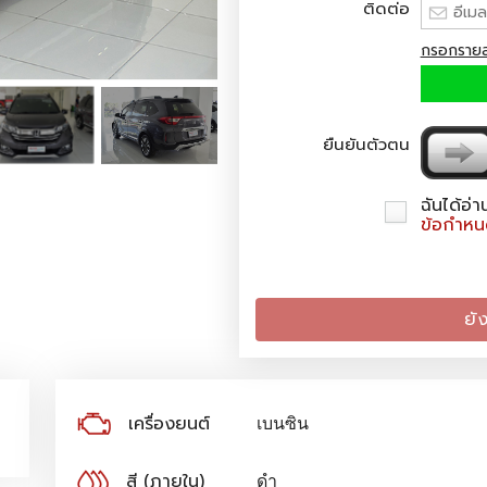
ติดต่อ
กรอกรายละ
ยืนยันตัวตน
ฉันได้อ่
ข้อกำหนด
ยั
เครื่องยนต์
เบนซิน
สี (ภายใน)
ดำ