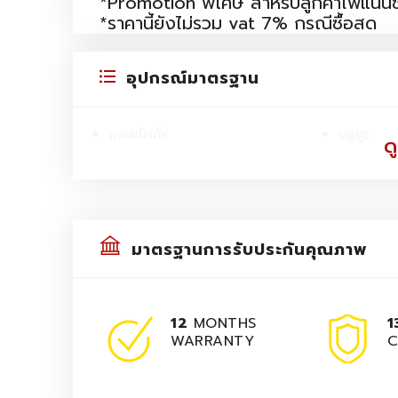
*Promotion พิเศษ สำหรับลูกค้าไฟแนนซ
*ราคานี้ยังไม่รวม vat 7% กรณีซื้อสด
อุปกรณ์มาตรฐาน
ถุงลมนิรภัย
บลูทูธ
ดู
มาตรฐานการรับประกันคุณภาพ
12
MONTHS
1
WARRANTY
C