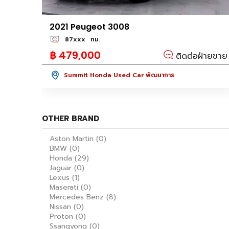
2021 Peugeot 3008
87xxx
กม.
฿ 479,000
ติดต่อฝ่ายขาย
Summit Honda Used Car พัฒนาการ
OTHER BRAND
Aston Martin
(0)
BMW
(0)
Honda
(29)
Jaguar
(0)
Lexus
(1)
Maserati
(0)
Mercedes Benz
(8)
Nissan
(0)
Proton
(0)
Ssangyong
(0)