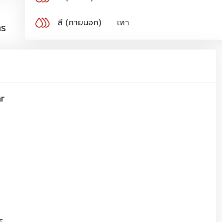
สี (ภายนอก)
เทา
าร
r