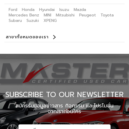
Ford
Honda
Hyundai
Isuzu
Mazda
Mercedes Benz
MINI
Mitsubishi
Peugeot
Toyota
Subaru
Suzuki
XPENG
สาขาทั้งหมดของเรา
Benz Certified Used Car ลาดพร้าว 112
Master Certified Used Car ประดิษฐ์มนูธรรม
Master Certified Used Car ราชพฤษ์
Master Certified Used Car อุบลราชธานี
Master Certified Used Car ภูเก็ต
Master Certified Used Car หาดใหญ่
Summit Honda Used Car พัฒนาการ
Summit Honda Used Car บางนา กม. 4.5
MINI NEXT USED CAR เอกมัย
X PENG USED CAR
SUBSCRIBE TO OUR NEWSLETTER
สมัครรับข้อมูลข่าวสาร กิจกรรม และโปรโมชั่น
จากเราก่อนใคร