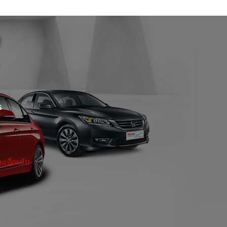
Certified Used Car ราชพฤษ์
Certified Used Car หาดใหญ่
EXT USED CAR เอกมัย
ร
เงื่อนไข