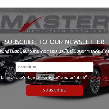
Master Certified Used Car ประดิษฐ์มนูธรรม
Master 
Master Certified Used Car ภูเก็ต
Master 
Summit Honda Used Car บางนา กม. 4.5
MINI N
SUBSCRIBE TO OUR NEWSLETTER
สมัครรับข้อมูลข่าวสาร กิจกรรม และโปรโมชั่นจากเราก่อนใค
ด้อ่านและยอมรับข้อตกลงและกฏระเบียบของเว็บไซต์นี้
ข้อกำหนดและ
SUBSCRIBE