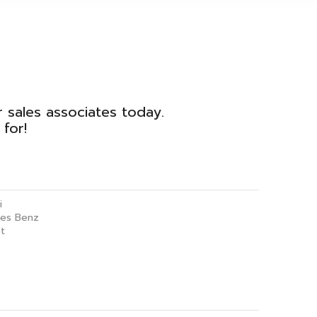
r sales associates today.
for!
i
es Benz
t