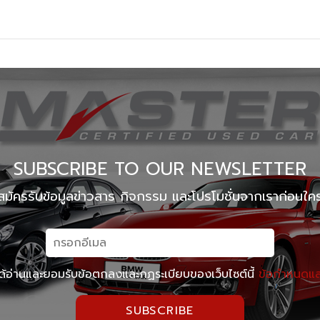
Master Certified Used Car ประดิษฐ์มนูธรรม
Master 
Master Certified Used Car ภูเก็ต
Master 
Summit Honda Used Car บางนา กม. 4.5
MINI N
SUBSCRIBE TO OUR NEWSLETTER
สมัครรับข้อมูลข่าวสาร กิจกรรม และโปรโมชั่นจากเราก่อนใค
ด้อ่านและยอมรับข้อตกลงและกฏระเบียบของเว็บไซต์นี้
ข้อกำหนดและ
SUBSCRIBE