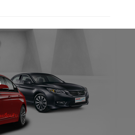
Certified Used Car ราชพฤษ์
Certified Used Car หาดใหญ่
EXT USED CAR เอกมัย
ร
เงื่อนไข