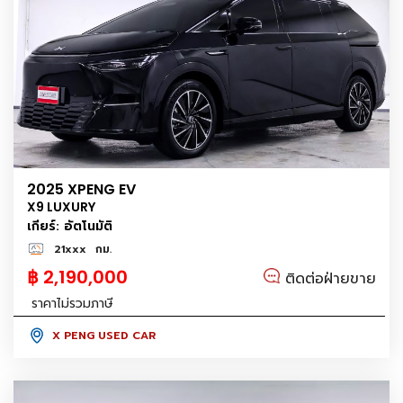
2025 XPENG EV
X9 LUXURY
เกียร์: อัตโนมัติ
21xxx
กม.
฿ 2,190,000
ติดต่อฝ่ายขาย
ราคาไม่รวมภาษี
X PENG USED CAR