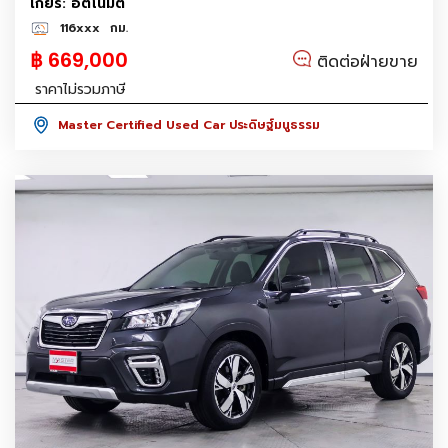
เกียร์: อัตโนมัติ
116xxx
กม.
฿ 669,000
ติดต่อฝ่ายขาย
ราคาไม่รวมภาษี
Master Certified Used Car ประดิษฐ์มนูธรรม