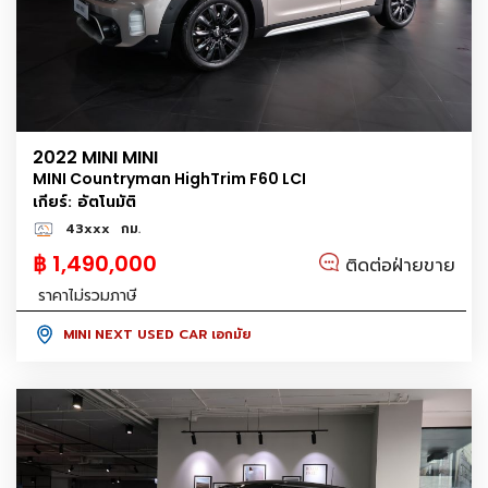
2022 MINI MINI
MINI Countryman HighTrim F60 LCI
เกียร์: อัตโนมัติ
43xxx
กม.
฿ 1,490,000
ติดต่อฝ่ายขาย
ราคาไม่รวมภาษี
MINI NEXT USED CAR เอกมัย