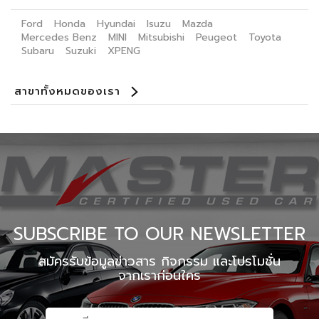
Ford
Honda
Hyundai
Isuzu
Mazda
Mercedes Benz
MINI
Mitsubishi
Peugeot
Toyota
Subaru
Suzuki
XPENG
สาขาทั้งหมดของเรา
Benz Certified Used Car ลาดพร้าว 112
Master Certified Used Car ประดิษฐ์มนูธรรม
Master Certified Used Car ราชพฤษ์
Master Certified Used Car อุบลราชธานี
Master Certified Used Car ภูเก็ต
Master Certified Used Car หาดใหญ่
Summit Honda Used Car พัฒนาการ
Summit Honda Used Car บางนา กม. 4.5
MINI NEXT USED CAR เอกมัย
X PENG USED CAR
SUBSCRIBE TO OUR NEWSLETTER
สมัครรับข้อมูลข่าวสาร กิจกรรม และโปรโมชั่น
จากเราก่อนใคร