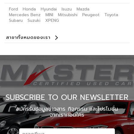
Ford
Honda
Hyundai
Isuzu
Mazda
Mercedes Benz
MINI
Mitsubishi
Peugeot
Toyota
Subaru
Suzuki
XPENG
สาขาทั้งหมดของเรา
Benz Certified Used Car ลาดพร้าว 112
Master Certified Used Car ประดิษฐ์มนูธรรม
Master Certified Used Car ราชพฤษ์
Master Certified Used Car อุบลราชธานี
Master Certified Used Car ภูเก็ต
Master Certified Used Car หาดใหญ่
Summit Honda Used Car พัฒนาการ
Summit Honda Used Car บางนา กม. 4.5
MINI NEXT USED CAR เอกมัย
X PENG USED CAR
SUBSCRIBE TO OUR NEWSLETTER
สมัครรับข้อมูลข่าวสาร กิจกรรม และโปรโมชั่น
จากเราก่อนใคร