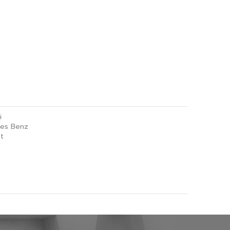
i
es Benz
t
Certified Used Car ราชพฤษ์
Certified Used Car หาดใหญ่
EXT USED CAR เอกมัย