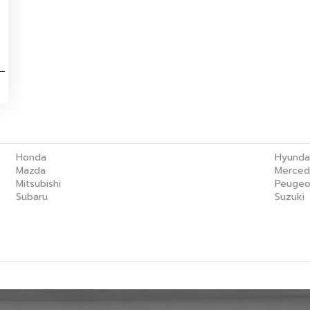
Honda
Hyunda
Mazda
Merced
Mitsubishi
Peugeo
Subaru
Suzuki
Master Certified Used Car ประดิษฐ์มนูธรรม
Master 
Master Certified Used Car ภูเก็ต
Master 
Summit Honda Used Car บางนา กม. 4.5
MINI N