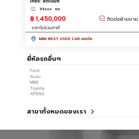
เกียร์: อัตโนมัติ
33xxx
กม.
฿ 1,450,000
ติดต่อฝ่ายขาย
ราคาไม่รวมภาษี
MINI NEXT USED CAR เอกมัย
ยี่ห้อรถอื่นๆ
Ford
Isuzu
MINI
Toyota
XPENG
สาขาทั้งหมดของเรา
Benz Certified Used Car ลาดพร้าว 112
Master Certified Used Car อุบลราชธานี
Summit Honda Used Car พัฒนาการ
X PENG USED CAR